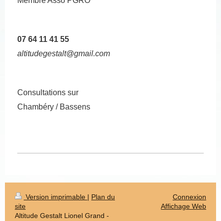
Membre Asso PGRO
07 64 11 41 55
altitudegestalt@gmail.com
Consultations sur
Chambéry / Bassens
Version imprimable
|
Plan du
Connexion
site
Affichage Web
Altitude Gestalt Lionel Grand -